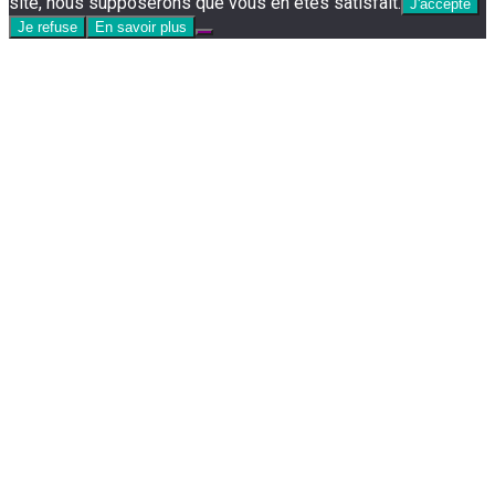
site, nous supposerons que vous en êtes satisfait.
J'accepte
Je refuse
En savoir plus