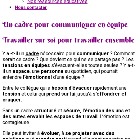
Nos ressources éducatives
Nous contacter
Un cadre pour communiquer en équipe
Travailler sur soi pour travailler ensemble
Y a -t-il un
cadre
nécessaire pour
communiquer
? Comment
serait ce cadre ? Que devient ce qui ne se partage pas ? Les
tensions en équipes
s’évacuent-elles toutes seules ? Y a-t-
il un
espace
, une
personne
au quotidien, qui pourrait
entendre
l’émotionnel
d’une équipe ?
‍Entre le collègue qui a
besoin d’évacuer
rapidement une
tension
et celui qui
prend sur lui
jusqu’à
s’effondrer et
craquer
.
Sans un cadre
structuré
et
sécure
, l’émotion des uns et
des autes envahit les espaces de travail
. L’émotion est
contagieuse.
Elle peut inviter à
évoluer
, à
se projeter avec des