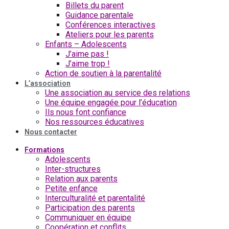
Billets du parent
Guidance parentale
Conférences interactives
Ateliers pour les parents
Enfants – Adolescents
J’aime pas !
J’aime trop !
Action de soutien à la parentalité
L’association
Une association au service des relations
Une équipe engagée pour l’éducation
Ils nous font confiance
Nos ressources éducatives
Nous contacter
Formations
Adolescents
Inter-structures
Relation aux parents
Petite enfance
Interculturalité et parentalité
Participation des parents
Communiquer en équipe
Coopération et conflits