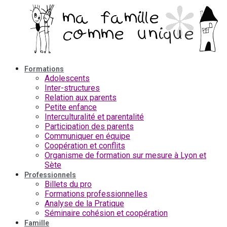
Aller
au
contenu
Formations
Adolescents
Inter-structures
Relation aux parents
Petite enfance
Interculturalité et parentalité
Participation des parents
Communiquer en équipe
Coopération et conflits
Organisme de formation sur mesure à Lyon et
Sète
Professionnels
Billets du pro
Formations professionnelles
Analyse de la Pratique
Séminaire cohésion et coopération
Famille