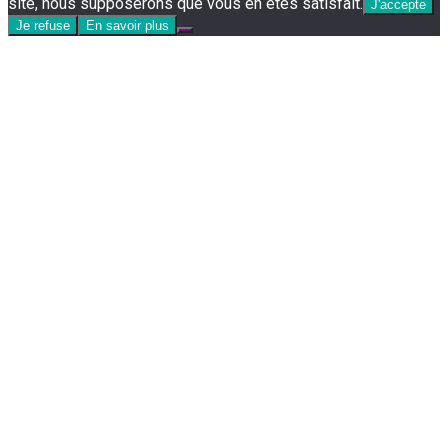
site, nous supposerons que vous en êtes satisfait.
J'accepte
Je refuse
En savoir plus