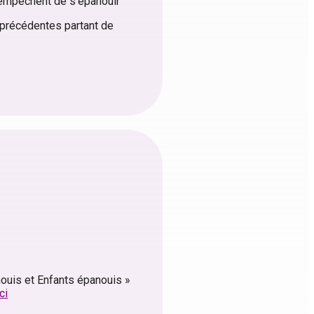
s empêchent de s’épanouir
s précédentes partant de
nouis et Enfants épanouis »
ici