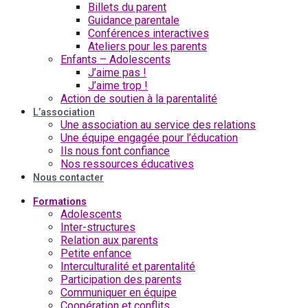
Billets du parent
Guidance parentale
Conférences interactives
Ateliers pour les parents
Enfants – Adolescents
J’aime pas !
J’aime trop !
Action de soutien à la parentalité
L’association
Une association au service des relations
Une équipe engagée pour l’éducation
Ils nous font confiance
Nos ressources éducatives
Nous contacter
Formations
Adolescents
Inter-structures
Relation aux parents
Petite enfance
Interculturalité et parentalité
Participation des parents
Communiquer en équipe
Coopération et conflits