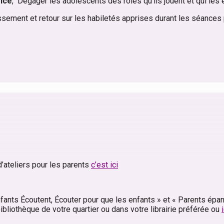
rice
, Dégager les adolescents des rôles qu’ils jouent et qui le
dissement et retour sur les habiletés apprises durant les séance
d’ateliers pour les parents
c’est ici
nfants Écoutent, Écouter pour que les enfants » et « Parents épa
bliothèque de votre quartier ou dans votre librairie préférée ou