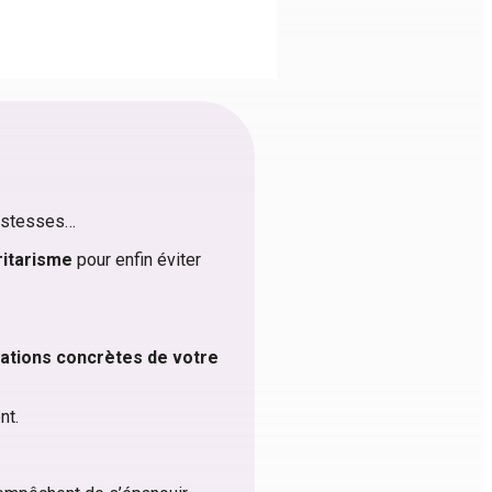
tristesses…
oritarisme
pour enfin éviter
uations concrètes de votre
ent.