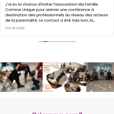
J'ai eu la chance d'inviter l'association Ma Famille
Comme Unique pour animer une conférence à
destination des professionnels du réseau des acteurs
de la parentalité. Le contact a été très bon, la
proposition s'est parfaitement adaptée à mes
Lire la suite
contraintes et l'approche d'Aicha, son sens de
l'animation, étayés par un solide bagage théorique,
ont fait le reste. Merci pour ces moments de qualité
et d'avoir traversé la France d’est en ouest pour nous
partager vos idées.
Profitant de la venue d'Aicha, nous avons programmé
un temps d'échange avec des parents sur le thème
des émotions. Aicha a su mettre à l'aise les
participants rapidement, et les échanges qui s’en
sont suivis ont été d'une pertinence et d'une
profondeur inespérées. Longue vie à cette
association, avec qui nous aurions plaisir à retravailler.
Rémi